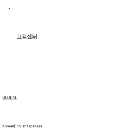
고객센터
GLOBAL
Korean
English
Japanese