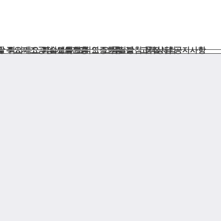
말
품
주요제조공정
회사개요
회사연혁
기술보유현황
시설전경
조직도
인증현황
오시는길
품질방침
고객상담
품질시험
공지사항